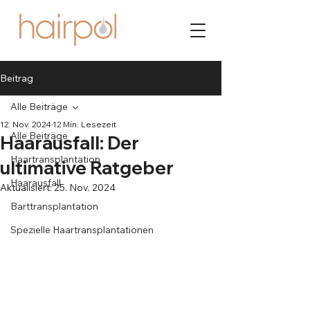
Beitrag
Alle Beiträge
12. Nov. 2024
12 Min. Lesezeit
Alle Beiträge
Haarausfall: Der
Haartransplantation
ultimative Ratgeber
Haarausfall
Aktualisiert:
25. Nov. 2024
Barttransplantation
Spezielle Haartransplantationen