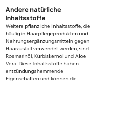
Andere natürliche 
Inhaltsstoffe
Weitere pflanzliche Inhaltsstoffe, die 
häufig in Haarpflegeprodukten und 
Nahrungsergänzungsmitteln gegen 
Haarausfall verwendet werden, sind 
Rosmarinöl, Kürbiskernöl und Aloe 
Vera. Diese Inhaltsstoffe haben 
entzündungshemmende 
Eigenschaften und können die 
Gesundheit der Kopfhaut 
verbessern, was indirekt das 
Haarwachstum unterstützen kann.
6. Microneedling
Microneedling ist eine Technik, bei 